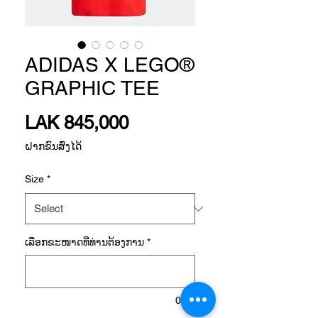
ADIDAS X LEGO®
GRAPHIC TEE
Price
LAK 845,000
ຝາກຂົນສົ່ງໄດ້
Size
*
ເລືອກ​ຂະ​ໜາດ​ທີ່​ທ່ານ​ຕ້ອງ​ການ
*
0/15