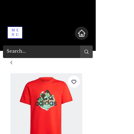
ME
NU