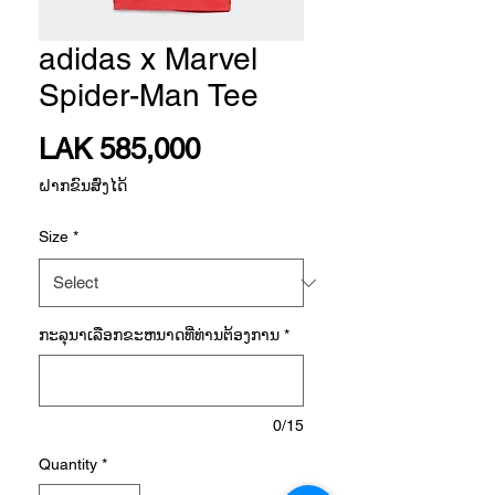
adidas x Marvel
Spider-Man Tee
Price
LAK 585,000
ຝາກຂົນສົ່ງໄດ້
Size
*
ກະ​ລຸ​ນາ​ເລືອກ​ຂະ​ຫນາດ​ທີ່​ທ່ານ​ຕ້ອງ​ການ
*
0/15
Quantity
*