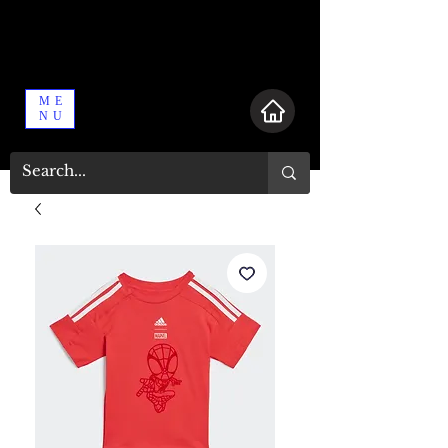
ME
NU