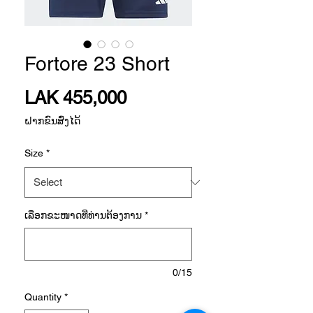
Fortore 23 Short
Price
LAK 455,000
ຝາກຂົນສົ່ງໄດ້
Size
*
ເລືອກ​ຂະ​ໜາດ​ທີ່​ທ່ານ​ຕ້ອງ​ການ
*
0/15
Quantity
*