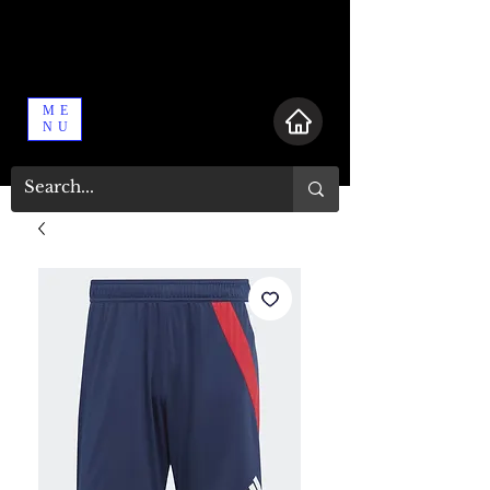
ME
NU