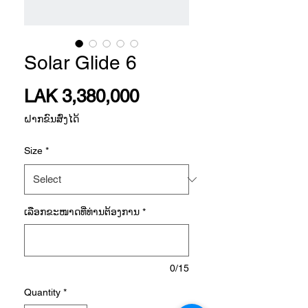
Solar Glide 6
Price
LAK 3,380,000
ຝາກຂົນສົ່ງໄດ້
Size
*
ເລືອກ​ຂະ​ໜາດ​ທີ່​ທ່ານ​ຕ້ອງ​ການ
*
0/15
Quantity
*