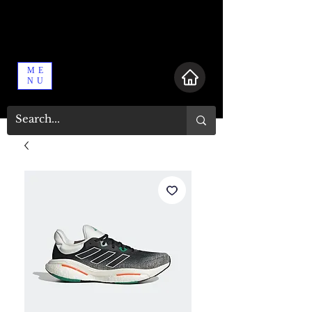
ME
NU