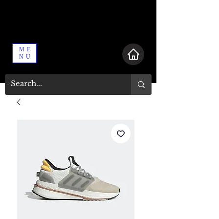
ME
NU