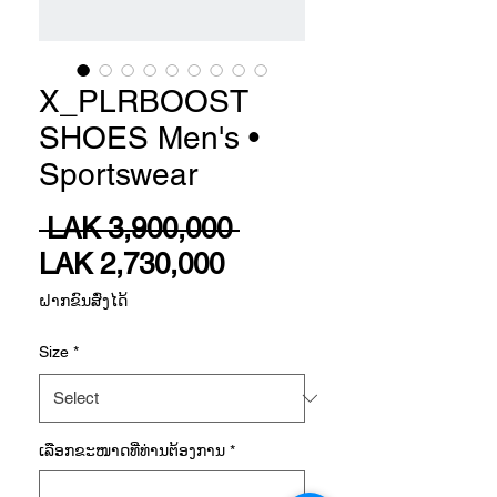
X_PLRBOOST
SHOES Men's •
Sportswear
Regular
 LAK 3,900,000 
Sale
Price
LAK 2,730,000
Price
ຝາກຂົນສົ່ງໄດ້
Size
*
ເລືອກ​ຂະ​ໜາດ​ທີ່​ທ່ານ​ຕ້ອງ​ການ
*