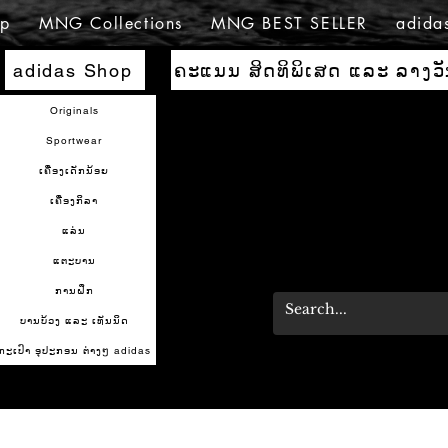
p
MNG Collections
MNG BEST SELLER
adida
ຄະແນນ ສິດທິພິເສດ ແລະ ລາງວ
adidas Shop
Originals
Sportwear
ເຄື່ອງເດັກນ້ອຍ
ເຄື່ອງກິລາ
ແລ່ນ
ແຕະບານ
ການຝຶກ
ບານບ້ວງ ແລະ ເທັນນິດ
ກະເປົາ ອຸປະກອນ ຕ່າງໆ adidas