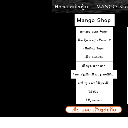
Home ຫນ້າຫຼັກ
MANGO Sho
Mango Shop
ຊຸດເດຣ ແລະ ຈຳສູດ
ເສື້ອເຊີດ ແລະ ເສື້ອບາວສ
ເສື້ອກ້າມ Tops
ເສື້ອ T-shirts
ເສື້ອສູດ ແຈກເກດ
ໂຄດ ສະເວັດເຕີ້ ແລະ ຄາດິກັນ
ກະໂປງ ແລະ ໂສ້ງຂາສັ້ນ
ໂສ້ງຢິນ
ໂສ້ງຂາຍາວ
ເກີບ ແລະ ເຄື່ອງປະດັບ