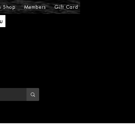
s Shop
Members
Gift Card
Loyalty
MIRABE
ັນ