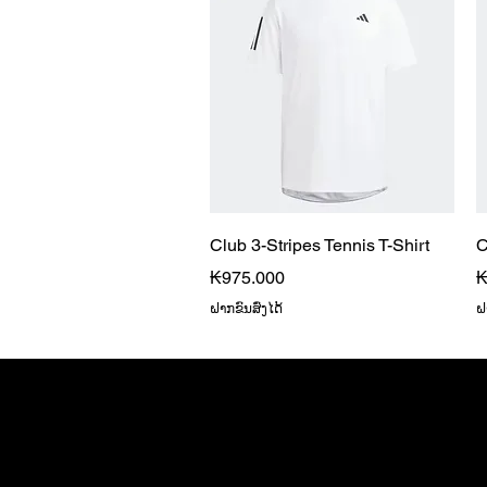
Quick View
Club 3-Stripes Tennis T-Shirt
C
Price
P
₭975.000
₭
ຝາກຂົນສົ່ງໄດ້
ຝາ
Home ຫນ້າຫຼັກ
©