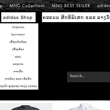
p
MNG Collections
MNG BEST SELLER
adida
ຄະແນນ ສິດທິພິເສດ ແລະ ລາງວ
adidas Shop
Originals
Sportwear
ເຄື່ອງເດັກນ້ອຍ
ເຄື່ອງກິລາ
ແລ່ນ
ແຕະບານ
ການຝຶກ
ບານບ້ວງ ແລະ ເທັນນິດ
ກະເປົາ ອຸປະກອນ ຕ່າງໆ adidas