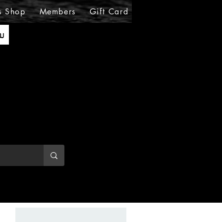
s Shop
Members
Gift Card
Loyalty
MIRABE
ັນ