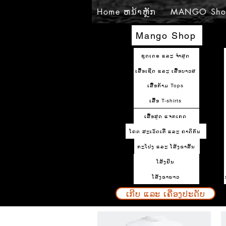
Home ຫນ້າຫຼັກ
MANGO Sho
Mango Shop
ຊຸດເດຣ ແລະ ຈຳສູດ
ເສື້ອເຊີດ ແລະ ເສື້ອບາວສ
ເສື້ອກ້າມ Tops
ເສື້ອ T-shirts
ເສື້ອສູດ ແຈກເກດ
ໂຄດ ສະເວັດເຕີ້ ແລະ ຄາດິກັນ
ກະໂປງ ແລະ ໂສ້ງຂາສັ້ນ
ໂສ້ງຢິນ
ໂສ້ງຂາຍາວ
ເກີບ ແລະ ເຄື່ອງປະດັບ