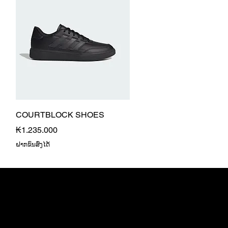
Quick View
COURTBLOCK SHOES
Price
₭1.235.000
ຝາກຂົນສົ່ງໄດ້
das Shop
More