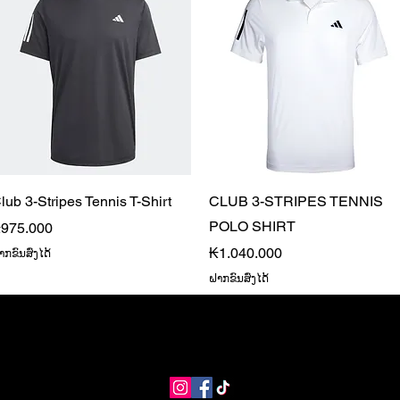
Quick View
Quick View
lub 3-Stripes Tennis T-Shirt
CLUB 3-STRIPES TENNIS
POLO SHIRT
rice
975.000
Price
₭1.040.000
ກຂົນສົ່ງໄດ້
ຝາກຂົນສົ່ງໄດ້
MANGO Shop
MNG Collections
MNG BEST SELLER
adi
info@coolstores.biz
2022 by Cool Store.