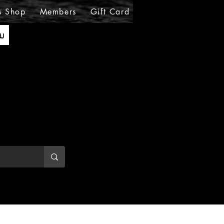
s Shop
Members
Gift Card
Loyalty
MIRABE
ັນ