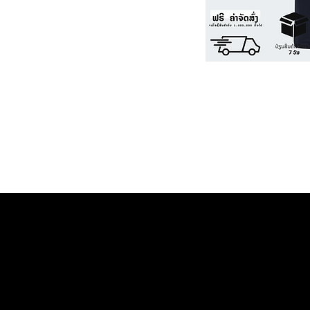
Home ຫນ້າຫຼັກ
©