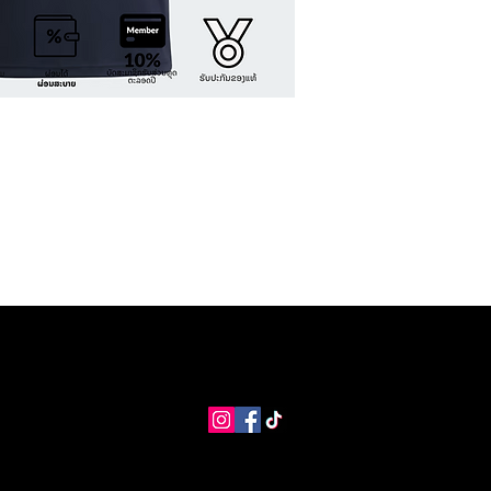
MANGO Shop
MNG Collections
MNG BEST SELLER
adi
info@coolstores.biz
2022 by Cool Store.