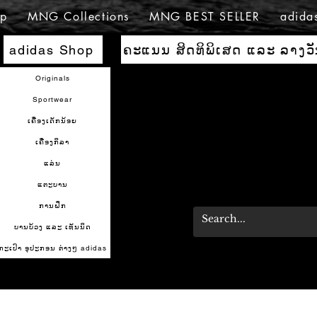
p
MNG Collections
MNG BEST SELLER
adida
ຄະແນນ ສິດທິພິເສດ ແລະ ລາງວ
adidas Shop
Originals
Sportwear
ເຄື່ອງເດັກນ້ອຍ
ເຄື່ອງກິລາ
ແລ່ນ
ແຕະບານ
ການຝຶກ
ບານບ້ວງ ແລະ ເທັນນິດ
ກະເປົາ ອຸປະກອນ ຕ່າງໆ adidas