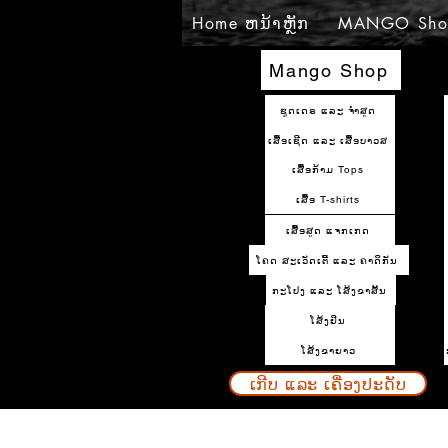
Home ຫນ້າຫຼັກ
MANGO Sho
Mango Shop
ຊຸດເດຣ ແລະ ຈຳສູດ
ເສື້ອເຊີດ ແລະ ເສື້ອບາວສ
ເສື້ອກ້າມ Tops
ເສື້ອ T-shirts
ເສື້ອສູດ ແຈກເກດ
ໂຄດ ສະເວັດເຕີ້ ແລະ ຄາດິກັນ
ກະໂປງ ແລະ ໂສ້ງຂາສັ້ນ
ໂສ້ງຢິນ
ໂສ້ງຂາຍາວ
ເກີບ ແລະ ເຄື່ອງປະດັບ