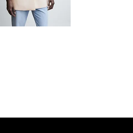
MANGO Shop
MNG Collections
MNG BEST SELLER
adi