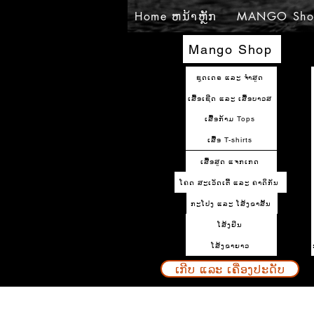
Home ຫນ້າຫຼັກ
MANGO Sho
Mango Shop
ຊຸດເດຣ ແລະ ຈຳສູດ
ເສື້ອເຊີດ ແລະ ເສື້ອບາວສ
ເສື້ອກ້າມ Tops
ເສື້ອ T-shirts
ເສື້ອສູດ ແຈກເກດ
ໂຄດ ສະເວັດເຕີ້ ແລະ ຄາດິກັນ
ກະໂປງ ແລະ ໂສ້ງຂາສັ້ນ
ໂສ້ງຢິນ
ໂສ້ງຂາຍາວ
ເກີບ ແລະ ເຄື່ອງປະດັບ