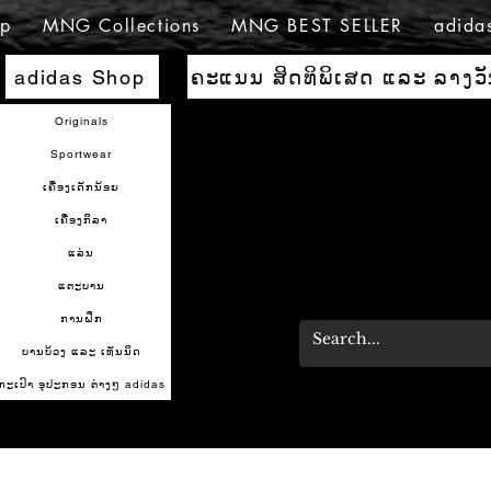
p
MNG Collections
MNG BEST SELLER
adida
ຄະແນນ ສິດທິພິເສດ ແລະ ລາງວ
adidas Shop
Originals
Sportwear
ເຄື່ອງເດັກນ້ອຍ
ເຄື່ອງກິລາ
ແລ່ນ
ແຕະບານ
ການຝຶກ
ບານບ້ວງ ແລະ ເທັນນິດ
ກະເປົາ ອຸປະກອນ ຕ່າງໆ adidas