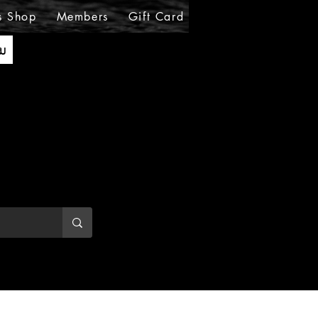
s Shop
Members
Gift Card
Loyalty
MIRABE
ັນ