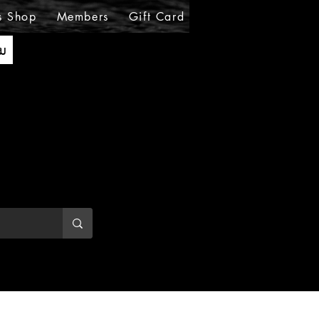
s Shop
Members
Gift Card
Loyalty
MIRABE
ັນ