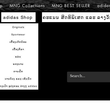
p
MNG Collections
MNG BEST SELLER
adida
ຄະແນນ ສິດທິພິເສດ ແລະ ລາງວ
adidas Shop
Originals
Sportwear
ເຄື່ອງເດັກນ້ອຍ
ເຄື່ອງກິລາ
ແລ່ນ
ແຕະບານ
ການຝຶກ
ບານບ້ວງ ແລະ ເທັນນິດ
ກະເປົາ ອຸປະກອນ ຕ່າງໆ adidas