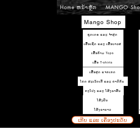
Home ຫນ້າຫຼັກ
MANGO Sho
Mango Shop
ຊຸດເດຣ ແລະ ຈຳສູດ
ເສື້ອເຊີດ ແລະ ເສື້ອບາວສ
ເສື້ອກ້າມ Tops
ເສື້ອ T-shirts
ເສື້ອສູດ ແຈກເກດ
ໂຄດ ສະເວັດເຕີ້ ແລະ ຄາດິກັນ
ກະໂປງ ແລະ ໂສ້ງຂາສັ້ນ
ໂສ້ງຢິນ
ໂສ້ງຂາຍາວ
ເກີບ ແລະ ເຄື່ອງປະດັບ