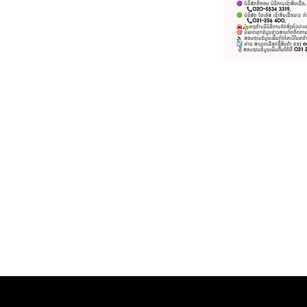
Home ຫນ້າຫຼັກ