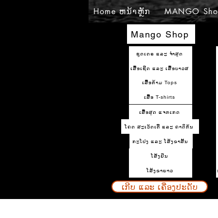
Home ຫນ້າຫຼັກ
MANGO Sho
Mango Shop
ຊຸດເດຣ ແລະ ຈຳສູດ
ເສື້ອເຊີດ ແລະ ເສື້ອບາວສ
ເສື້ອກ້າມ Tops
ເສື້ອ T-shirts
ເສື້ອສູດ ແຈກເກດ
ໂຄດ ສະເວັດເຕີ້ ແລະ ຄາດິກັນ
ກະໂປງ ແລະ ໂສ້ງຂາສັ້ນ
ໂສ້ງຢິນ
ໂສ້ງຂາຍາວ
ເກີບ ແລະ ເຄື່ອງປະດັບ