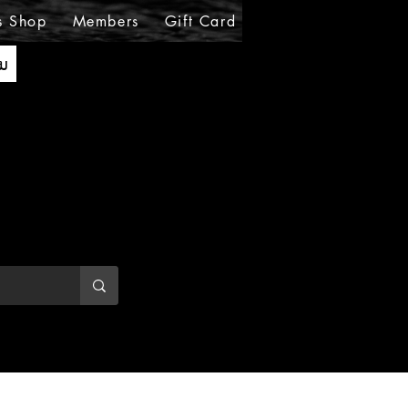
s Shop
Members
Gift Card
Loyalty
MIRABE
ັນ