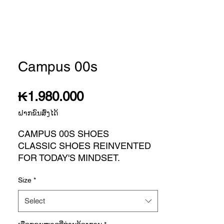
Campus 00s
Price
₭1.980.000
ຝາກຂົນສົ່ງໄດ້
CAMPUS 00S SHOES
CLASSIC SHOES REINVENTED
FOR TODAY'S MINDSET.
Proportions are getting bigger.
Size
*
People are getting bolder. Inspired
by the current mindset, these
Select
shoes remix the iconic adidas
Campus 80s style for a fresh look