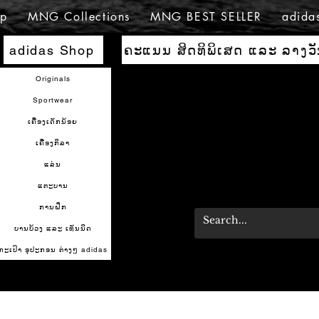
p
MNG Collections
MNG BEST SELLER
adida
ຄະແນນ ສິດທິພິເສດ ແລະ ລາງວ
adidas Shop
Originals
Sportwear
ເຄື່ອງເດັກນ້ອຍ
ເຄື່ອງກິລາ
ແລ່ນ
ແຕະບານ
ການຝຶກ
ບານບ້ວງ ແລະ ເທັນນິດ
ກະເປົາ ອຸປະກອນ ຕ່າງໆ adidas