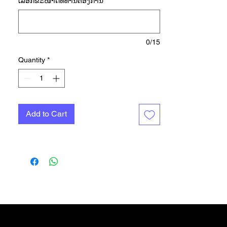
ເລືອກ​ຂະ​ໜາດ​ທີ່​ທ່ານ​ຕ້ອງ​ການ
*
that fits today's style and culture.
We've updated the proportions and
colour palette to the leather upper.
Classic 3-Stripes paired with Y2K
0/15
branding create a new Campus
Quantity
*
identity for you to define.
Add to Cart
das Shop
More