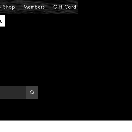
s Shop
Members
Gift Card
Loyalty
MIRABE
ັນ