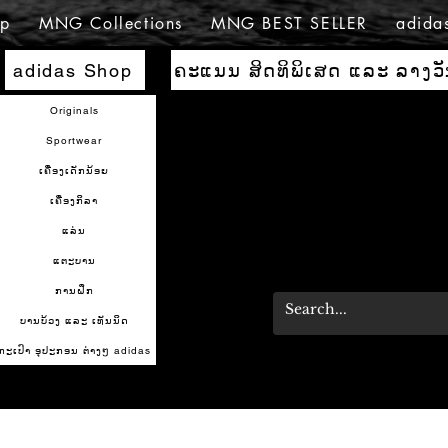
p
MNG Collections
MNG BEST SELLER
adida
ຄະແນນ ສິດທິພິເສດ ແລະ ລາງວ
adidas Shop
Originals
Sportwear
ເຄື່ອງເດັກນ້ອຍ
ເຄື່ອງກິລາ
ແລ່ນ
ແຕະບານ
ການຝຶກ
ບານບ້ວງ ແລະ ເທັນນິດ
ກະເປົາ ອຸປະກອນ ຕ່າງໆ adidas