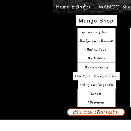
Home ຫນ້າຫຼັກ
MANGO Sho
Mango Shop
ຊຸດເດຣ ແລະ ຈຳສູດ
ເສື້ອເຊີດ ແລະ ເສື້ອບາວສ
ເສື້ອກ້າມ Tops
ເສື້ອ T-shirts
ເສື້ອສູດ ແຈກເກດ
ໂຄດ ສະເວັດເຕີ້ ແລະ ຄາດິກັນ
ກະໂປງ ແລະ ໂສ້ງຂາສັ້ນ
ໂສ້ງຢິນ
ໂສ້ງຂາຍາວ
ເກີບ ແລະ ເຄື່ອງປະດັບ