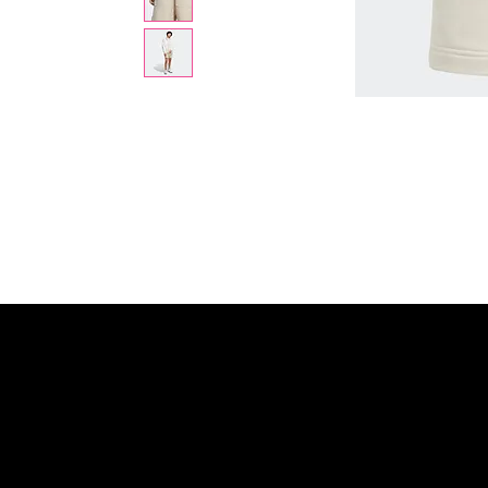
Home ຫນ້າຫຼັກ
©