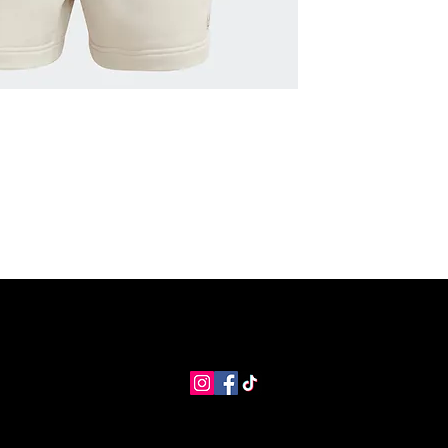
MANGO Shop
MNG Collections
MNG BEST SELLER
adi
info@coolstores.biz
2022 by Cool Store.