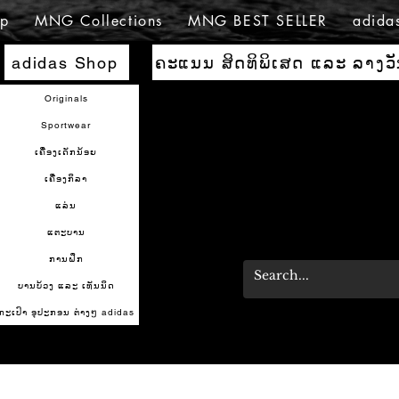
p
MNG Collections
MNG BEST SELLER
adida
ຄະແນນ ສິດທິພິເສດ ແລະ ລາງວ
adidas Shop
Originals
Sportwear
ເຄື່ອງເດັກນ້ອຍ
ເຄື່ອງກິລາ
ແລ່ນ
ແຕະບານ
ການຝຶກ
ບານບ້ວງ ແລະ ເທັນນິດ
ກະເປົາ ອຸປະກອນ ຕ່າງໆ adidas