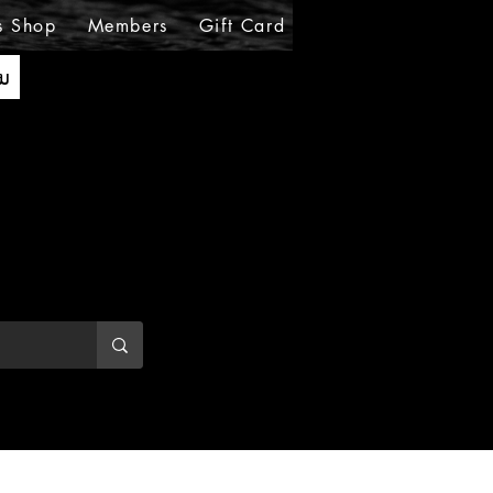
s Shop
Members
Gift Card
Loyalty
MIRABE
ັນ