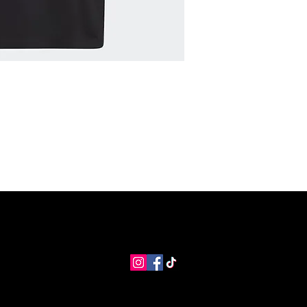
MANGO Shop
MNG Collections
MNG BEST SELLER
adi
info@coolstores.biz
2022 by Cool Store.