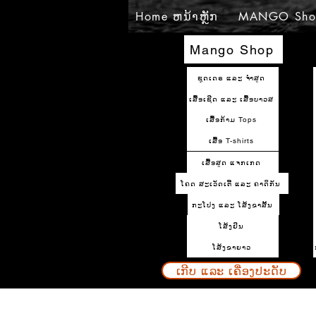
Home ຫນ້າຫຼັກ
MANGO Sho
Mango Shop
ຊຸດເດຣ ແລະ ຈຳສູດ
ເສື້ອເຊີດ ແລະ ເສື້ອບາວສ
ເສື້ອກ້າມ Tops
ເສື້ອ T-shirts
ເສື້ອສູດ ແຈກເກດ
ໂຄດ ສະເວັດເຕີ້ ແລະ ຄາດິກັນ
ກະໂປງ ແລະ ໂສ້ງຂາສັ້ນ
ໂສ້ງຢິນ
ໂສ້ງຂາຍາວ
ເກີບ ແລະ ເຄື່ອງປະດັບ