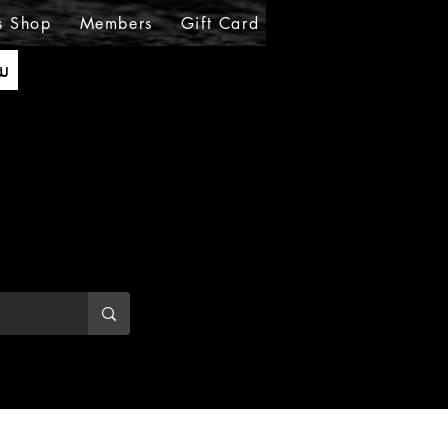
s Shop
Members
Gift Card
Loyalty
MIRABE
ັນ