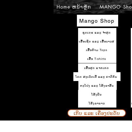
Home ຫນ້າຫຼັກ
MANGO Sho
Mango Shop
ຊຸດເດຣ ແລະ ຈຳສູດ
ເສື້ອເຊີດ ແລະ ເສື້ອບາວສ
ເສື້ອກ້າມ Tops
ເສື້ອ T-shirts
ເສື້ອສູດ ແຈກເກດ
ໂຄດ ສະເວັດເຕີ້ ແລະ ຄາດິກັນ
ກະໂປງ ແລະ ໂສ້ງຂາສັ້ນ
ໂສ້ງຢິນ
ໂສ້ງຂາຍາວ
ເກີບ ແລະ ເຄື່ອງປະດັບ