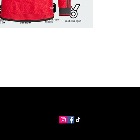
MANGO Shop
MNG Collections
MNG BEST SELLER
adi
info@coolstores.biz
2022 by Cool Store.