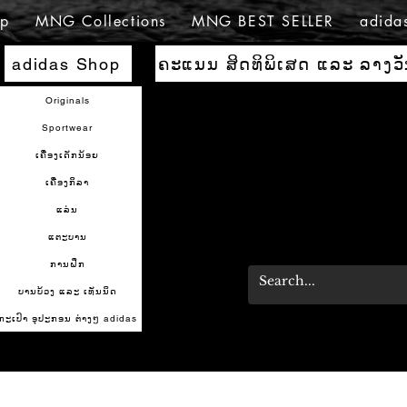
p
MNG Collections
MNG BEST SELLER
adida
ຄະແນນ ສິດທິພິເສດ ແລະ ລາງວ
adidas Shop
Originals
Sportwear
ເຄື່ອງເດັກນ້ອຍ
ເຄື່ອງກິລາ
ແລ່ນ
ແຕະບານ
ການຝຶກ
ບານບ້ວງ ແລະ ເທັນນິດ
ກະເປົາ ອຸປະກອນ ຕ່າງໆ adidas