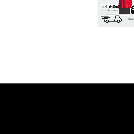
Home ຫນ້າຫຼັກ
©