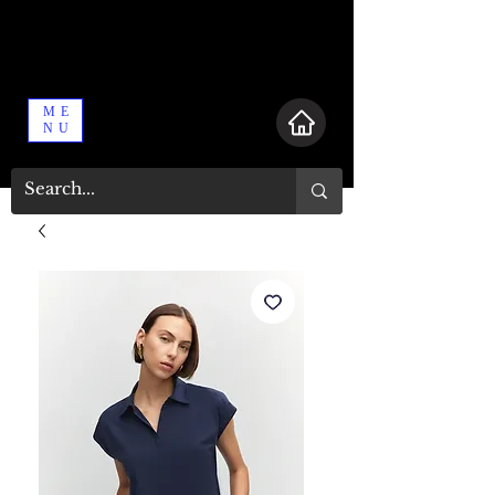
ME
NU