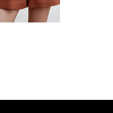
MANGO Shop
MNG Collections
MNG BEST SELLER
adi