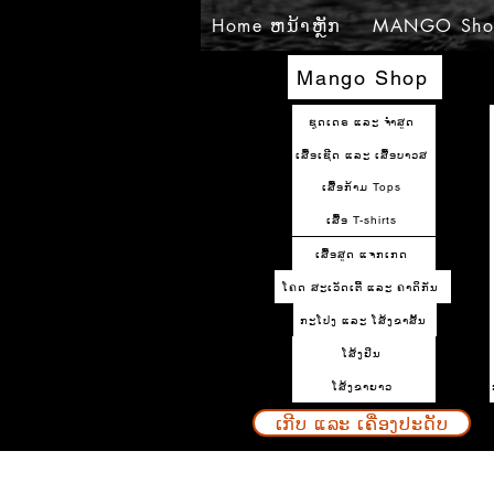
Home ຫນ້າຫຼັກ
MANGO Sho
Mango Shop
ຊຸດເດຣ ແລະ ຈຳສູດ
ເສື້ອເຊີດ ແລະ ເສື້ອບາວສ
ເສື້ອກ້າມ Tops
ເສື້ອ T-shirts
ເສື້ອສູດ ແຈກເກດ
ໂຄດ ສະເວັດເຕີ້ ແລະ ຄາດິກັນ
ກະໂປງ ແລະ ໂສ້ງຂາສັ້ນ
ໂສ້ງຢິນ
ໂສ້ງຂາຍາວ
ເກີບ ແລະ ເຄື່ອງປະດັບ