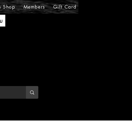
s Shop
Members
Gift Card
Loyalty
MIRABE
ັນ