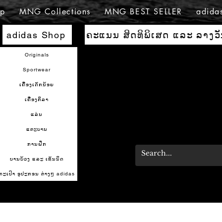
p
MNG Collections
MNG BEST SELLER
adida
ຄະແນນ ສິດທິພິເສດ ແລະ ລາງວ
adidas Shop
Originals
Sportwear
ເຄື່ອງເດັກນ້ອຍ
ເຄື່ອງກິລາ
ແລ່ນ
ແຕະບານ
ການຝຶກ
ບານບ້ວງ ແລະ ເທັນນິດ
ກະເປົາ ອຸປະກອນ ຕ່າງໆ adidas