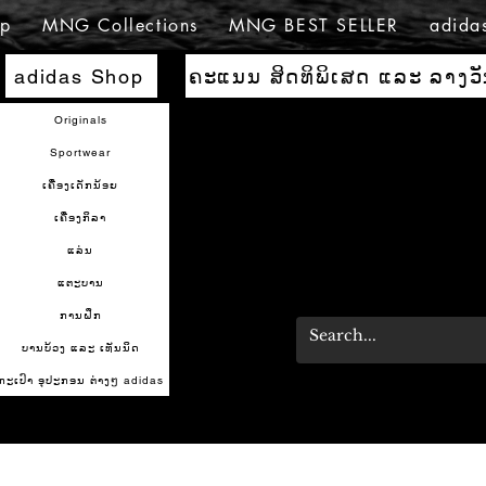
p
MNG Collections
MNG BEST SELLER
adida
ຄະແນນ ສິດທິພິເສດ ແລະ ລາງວ
adidas Shop
Originals
Sportwear
ເຄື່ອງເດັກນ້ອຍ
ເຄື່ອງກິລາ
ແລ່ນ
ແຕະບານ
ການຝຶກ
ບານບ້ວງ ແລະ ເທັນນິດ
ກະເປົາ ອຸປະກອນ ຕ່າງໆ adidas