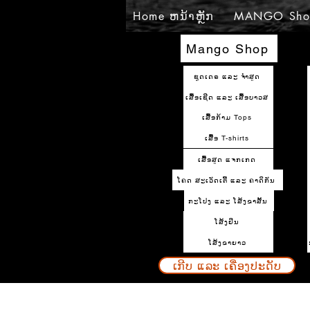
Home ຫນ້າຫຼັກ
MANGO Sho
Mango Shop
ຊຸດເດຣ ແລະ ຈຳສູດ
ເສື້ອເຊີດ ແລະ ເສື້ອບາວສ
ເສື້ອກ້າມ Tops
ເສື້ອ T-shirts
ເສື້ອສູດ ແຈກເກດ
ໂຄດ ສະເວັດເຕີ້ ແລະ ຄາດິກັນ
ກະໂປງ ແລະ ໂສ້ງຂາສັ້ນ
ໂສ້ງຢິນ
ໂສ້ງຂາຍາວ
ເກີບ ແລະ ເຄື່ອງປະດັບ