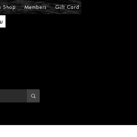
s Shop
Members
Gift Card
Loyalty
MIRABE
ັນ