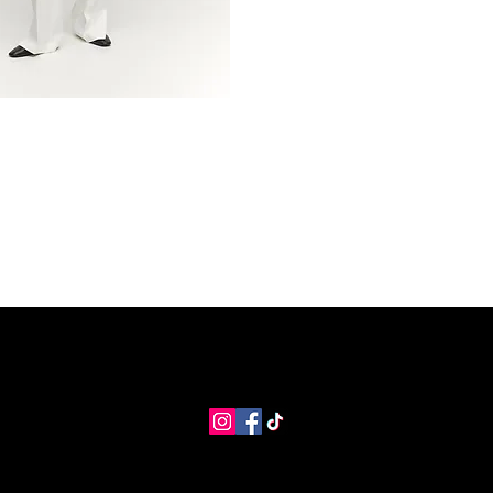
MANGO Shop
MNG Collections
MNG BEST SELLER
adi
info@coolstores.biz
2022 by Cool Store.