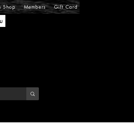
s Shop
Members
Gift Card
Loyalty
MIRABE
ັນ