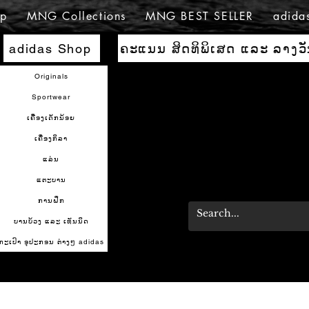
p
MNG Collections
MNG BEST SELLER
adida
ຄະແນນ ສິດທິພິເສດ ແລະ ລາງວ
adidas Shop
Originals
Sportwear
ເຄື່ອງເດັກນ້ອຍ
ເຄື່ອງກິລາ
ແລ່ນ
ແຕະບານ
ການຝຶກ
ບານບ້ວງ ແລະ ເທັນນິດ
ກະເປົາ ອຸປະກອນ ຕ່າງໆ adidas