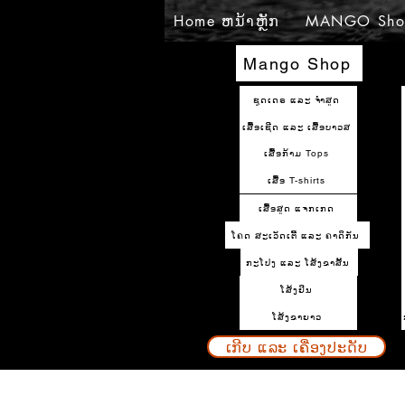
Home ຫນ້າຫຼັກ
MANGO Sho
Mango Shop
ຊຸດເດຣ ແລະ ຈຳສູດ
ເສື້ອເຊີດ ແລະ ເສື້ອບາວສ
ເສື້ອກ້າມ Tops
ເສື້ອ T-shirts
ເສື້ອສູດ ແຈກເກດ
ໂຄດ ສະເວັດເຕີ້ ແລະ ຄາດິກັນ
ກະໂປງ ແລະ ໂສ້ງຂາສັ້ນ
ໂສ້ງຢິນ
ໂສ້ງຂາຍາວ
ເກີບ ແລະ ເຄື່ອງປະດັບ