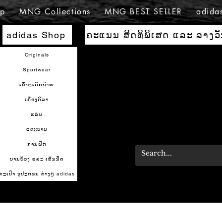
p
MNG Collections
MNG BEST SELLER
adida
ຄະແນນ ສິດທິພິເສດ ແລະ ລາງວ
adidas Shop
Originals
Sportwear
ເຄື່ອງເດັກນ້ອຍ
ເຄື່ອງກິລາ
ແລ່ນ
ແຕະບານ
ການຝຶກ
ບານບ້ວງ ແລະ ເທັນນິດ
ກະເປົາ ອຸປະກອນ ຕ່າງໆ adidas