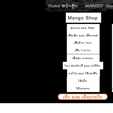
Home ຫນ້າຫຼັກ
MANGO Sho
Mango Shop
ຊຸດເດຣ ແລະ ຈຳສູດ
ເສື້ອເຊີດ ແລະ ເສື້ອບາວສ
ເສື້ອກ້າມ Tops
ເສື້ອ T-shirts
ເສື້ອສູດ ແຈກເກດ
ໂຄດ ສະເວັດເຕີ້ ແລະ ຄາດິກັນ
ກະໂປງ ແລະ ໂສ້ງຂາສັ້ນ
ໂສ້ງຢິນ
ໂສ້ງຂາຍາວ
ເກີບ ແລະ ເຄື່ອງປະດັບ