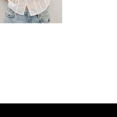
MANGO Shop
MNG Collections
MNG BEST SELLER
adi