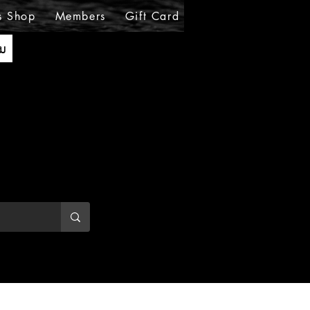
s Shop
Members
Gift Card
Loyalty
MIRABE
ັນ